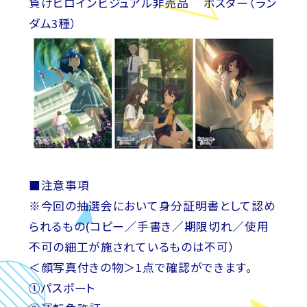
負けヒロインビジュアル非売品
A3
ポスター（ラン
ダム3種）
■注意事項
※今回の抽選会において身分証明書として認め
られるもの(コピー／手書き／期限切れ／使用
不可の細工が施されているものは不可）
＜顔写真付きの物＞1点で確認ができます。
①パスポート